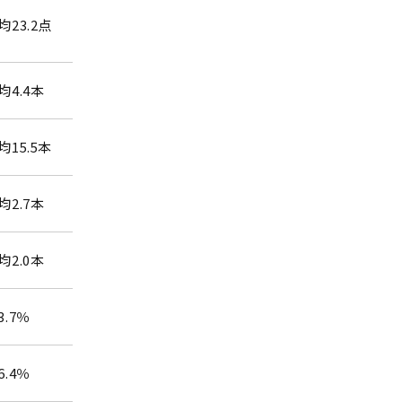
23.2点
均4.4本
15.5本
均2.7本
均2.0本
.7％
.4％