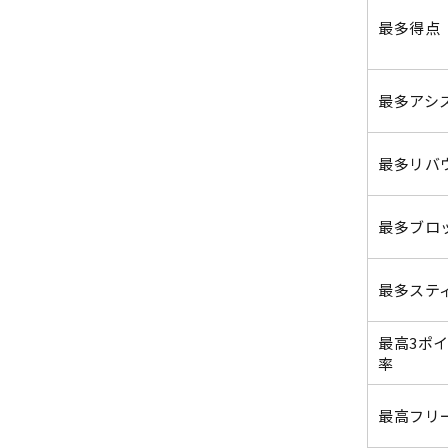
最多得点
最多アシ
最多リバ
最多ブロ
最多ステ
最高3ポ
率
最高フリ