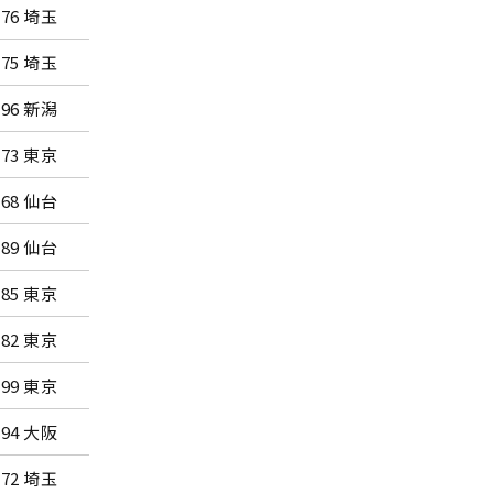
-76 埼玉
東京・有明コロシアム
-75 埼玉
東京・有明コロシアム
-96 新潟
所沢市民体育館
-73 東京
大阪・なみはやドーム
-68 仙台
べっぷアリーナ
-89 仙台
べっぷアリーナ
-85 東京
大阪・なみはやドーム
-82 東京
仙台市体育館
-99 東京
仙台市体育館
-94 大阪
べっぷアリーナ
-72 埼玉
小千谷市総合体育館