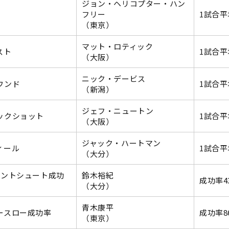
ジョン・ヘリコプター・ハン
フリー
1試合平均
（東京）
マット・ロティック
スト
1試合平
（大阪）
ニック・デービス
ウンド
1試合平均
（新潟）
ジェフ・ニュートン
ックショット
1試合平
（大阪）
ジャック・ハートマン
ィール
1試合平
（大分）
イントシュート成功
鈴木裕紀
成功率43
（大分）
青木康平
ースロー成功率
成功率86
（東京）