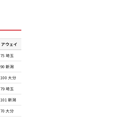
 アウェイ
会場
-75 埼玉
仙台市体育館
-90 新潟
東京・有明コロシアム
-100 大分
大阪・なみはやドーム
-79 埼玉
仙台市体育館
-101 新潟
東京・有明コロシアム
-70 大分
大阪・なみはやドーム