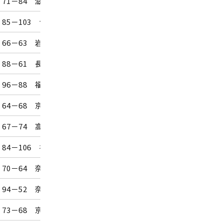
71－84 滋賀
府民共済SUPERアリーナ
85－103 仙台
八戸東体育館
66－63 岩手
富山県総合体育センター
88－61 長野
グリーンドーム前橋
96－88 福島
横浜市文化体育館
64－68 京都
金沢市総合体育館
67－74 高松
豊橋市総合体育館
84－106 福岡
コンパルホール
70－64 奈良
松江市総合体育館
94－52 奈良
松江市総合体育館
73－68 京都
金沢市総合体育館