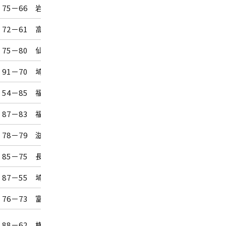
75－66 岩手
富山県総合体育センター
72－61 高松
豊橋市総合体育館
75－80 仙台
八戸東体育館
91－70 埼玉
秋田県立体育館
54－85 福島
横浜市文化体育館
87－83 福岡
コンパルホール
78－79 滋賀
府民共済SUPERアリーナ
85－75 長野
グリーンドーム前橋
87－55 埼玉
花巻市総合体育館
76－73 富山
郡山総合体育館
新潟市東総合スポーツセンタ
88－62 横浜