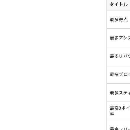
タイトル
最多得点
最多アシ
最多リバ
最多ブロ
最多ステ
最高3ポ
率
最高フリ