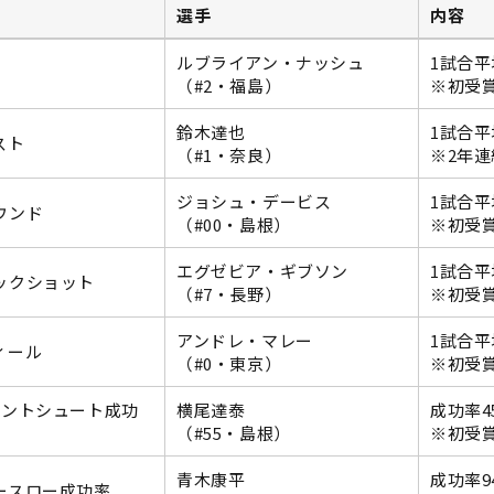
選手
内容
ルブライアン・ナッシュ
1試合平均
（#2・福島）
※初受
鈴木達也
1試合平
スト
（#1・奈良）
※2年連
ジョシュ・デービス
1試合平均
ウンド
（#00・島根）
※初受
エグゼビア・ギブソン
1試合平
ックショット
（#7・長野）
※初受
アンドレ・マレー
1試合平
ィール
（#0・東京）
※初受
イントシュート成功
横尾達泰
成功率45
（#55・島根）
※初受
青木康平
成功率94
ースロー成功率