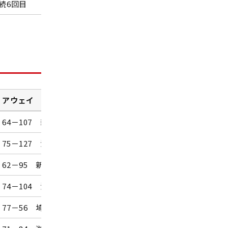
続6回目
 アウェイ
会場
64－107 新潟
エスフォルタアリーナ八王子
75－127 沖縄
安佐南区スポーツセンター
62－95 新潟
エスフォルタアリーナ八王子
74－104 沖縄
安佐南区スポーツセンター
77－56 埼玉
秋田県立体育館